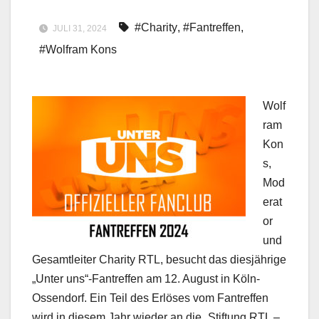
#Charity
,
#Fantreffen
,
JULI 31, 2024
#Wolfram Kons
Wolf
ram
Kon
s,
Mod
erat
or
und
Gesamtleiter Charity RTL, besucht das diesjährige
„Unter uns“-Fantreffen am 12. August in Köln-
Ossendorf. Ein Teil des Erlöses vom Fantreffen
wird in diesem Jahr wieder an die „Stiftung RTL –