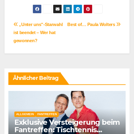
Beitragsnavigation
„Unter uns“-Starwahl
Best of… Paula Wolters
ist beendet – Wer hat
gewonnen?
Ähnlicher Beitrag
ALLGEMEIN
FANTREFFEN
Exklusive Versteigerung beim
Fantreffen: Tischtennis