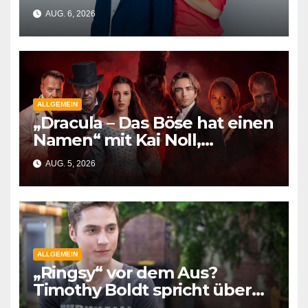
spielen mit Jens Hajek und
AUG. 6, 2026
Timothy Boldt für den guten
Zweck
ALLGEMEIN
„Dracula – Das Böse hat einen
Namen“ mit Kai Noll,
Jonathan Elias Weiske und
AUG. 5, 2026
Dustin Semmelrogge
ALLGEMEIN
„Ringsy“ vor dem Aus?
Timothy Boldt spricht über
Ringos Gedächtnisverlust