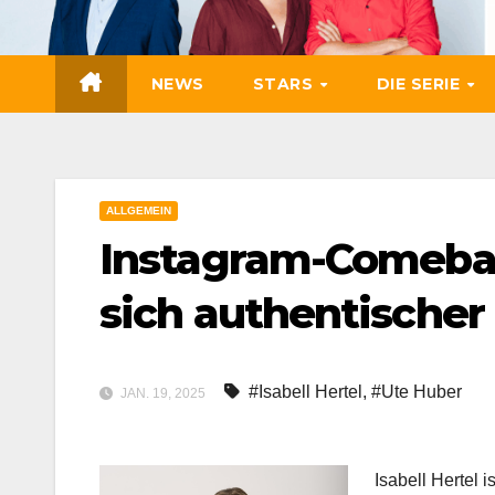
Zum
Inhalt
springen
NEWS
STARS
DIE SERIE
ALLGEMEIN
Instagram-Comebac
sich authentischer
#Isabell Hertel
,
#Ute Huber
JAN. 19, 2025
Isabell Hertel 