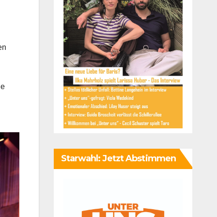
en
h
ie
Starwahl: Jetzt Abstimmen