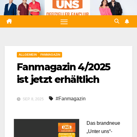
Zum
Inhalt
springen
ALLGEMEIN
FANMAGAZIN
Fanmagazin 4/2025
ist jetzt erhältlich
#Fanmagazin
SEP. 8, 2025
Das brandneue
„Unter uns“-