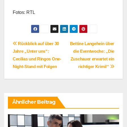
Fotos: RTL
Beitragsnavigation
Rückblick auf über 30
Bettine Langehein über
Jahre „Unter uns“:
die Eventwoche: „Die
Cecilias und Ringos One-
Zuschauer erwartet ein
Night-Stand mit Folgen
richtiger Krimi!“
Ähnlicher Beitrag