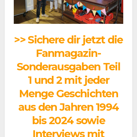
>> Sichere dir jetzt die
Fanmagazin-
Sonderausgaben Teil
1 und 2 mit jeder
Menge Geschichten
aus den Jahren 1994
bis 2024 sowie
Interviews mit