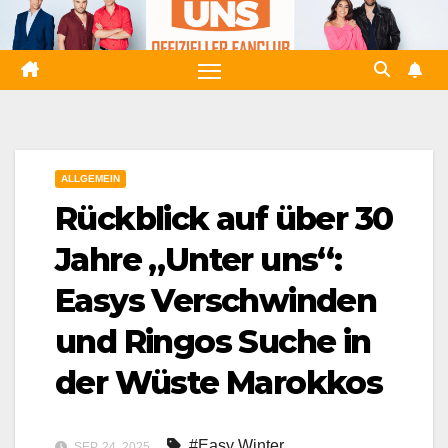
Zum
Inhalt
springen
ALLGEMEIN
Rückblick auf über 30
Jahre „Unter uns“:
Easys Verschwinden
und Ringos Suche in
der Wüste Marokkos
#Easy Winter
,
SEP. 24, 2025