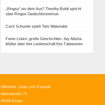
„Ringsy“ vor dem Aus? Timothy Boldt spricht
über Ringos Gedächtnisverlust
Cecil Schuster spielt Taro Watanabe
Feine Linien, große Geschichten: Joy Abiola-
Müller über ihre Leidenschaft fürs Tätowieren
Offizieller „Unter uns“-Fanclub
Aktienstraße 74
45359 Essen