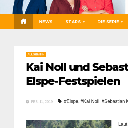
Zum
Inhalt
springen
NEWS
STARS
DIE SERIE
ALLGEMEIN
Kai Noll und Sebas
Elspe-Festspielen
#Elspe
,
#Kai Noll
,
#Sebastian 
FEB. 11, 2019
Lau