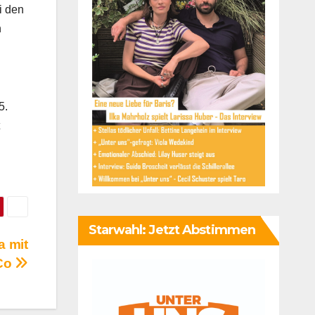
i den
n
5.
Starwahl: Jetzt Abstimmen
a mit
 Co