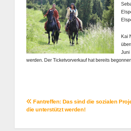
Seba
Elsp
Elsp
Kai 
über
Juni
werden. Der Ticketvorverkauf hat bereits begonnen
Beitragsnavigation
Fantreffen: Das sind die sozialen Proj
die unterstützt werden!