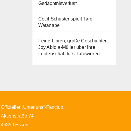
Gedächtnisverlust
Cecil Schuster spielt Taro
Watanabe
Feine Linien, große Geschichten:
Joy Abiola-Müller über ihre
Leidenschaft fürs Tätowieren
Offizieller „Unter uns“-Fanclub
Aktienstraße 74
45359 Essen