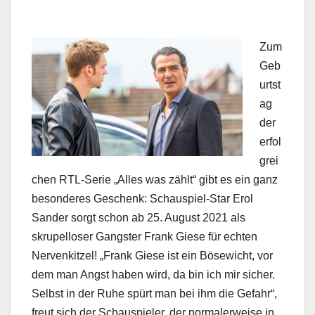
Zum
Geb
urtst
ag
der
erfol
grei
chen RTL-Serie „Alles was zählt“ gibt es ein ganz
besonderes Geschenk: Schauspiel-Star Erol
Sander sorgt schon ab 25. August 2021 als
skrupelloser Gangster Frank Giese für echten
Nervenkitzel! „Frank Giese ist ein Bösewicht, vor
dem man Angst haben wird, da bin ich mir sicher.
Selbst in der Ruhe spürt man bei ihm die Gefahr“,
freut sich der Schauspieler, der normalerweise in