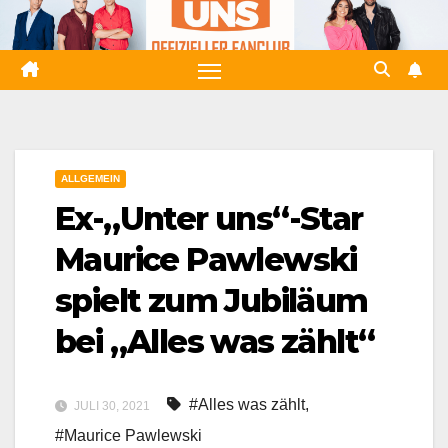
Zum
Inhalt
springen
ALLGEMEIN
Ex-„Unter uns“-Star
Maurice Pawlewski
spielt zum Jubiläum
bei „Alles was zählt“
#Alles was zählt
,
JULI 30, 2021
#Maurice Pawlewski