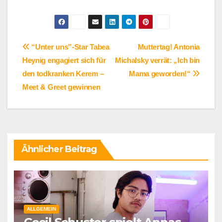
Beitragsnavigation
“Unter uns”-Star Tabea
Muttertag! Antonia
Heynig engagiert sich für
Michalsky verrät: „Ich bin
den todkranken Kerem –
Mama geworden!“
Meet & Greet gewinnen
Ähnlicher Beitrag
ALLGEMEIN