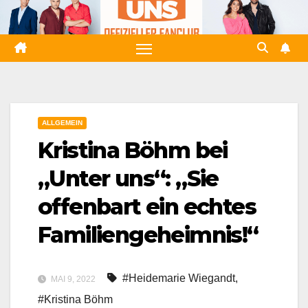
Zum
Inhalt
springen
ALLGEMEIN
Kristina Böhm bei
„Unter uns“: „Sie
offenbart ein echtes
Familiengeheimnis!“
#Heidemarie Wiegandt
,
MAI 9, 2022
#Kristina Böhm