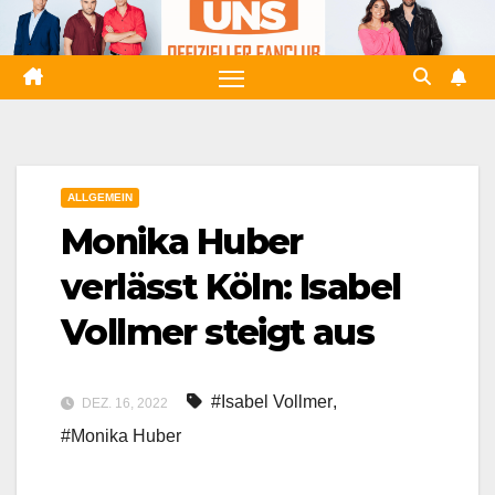
Zum
Inhalt
springen
ALLGEMEIN
Monika Huber
verlässt Köln: Isabel
Vollmer steigt aus
#Isabel Vollmer
,
DEZ. 16, 2022
#Monika Huber