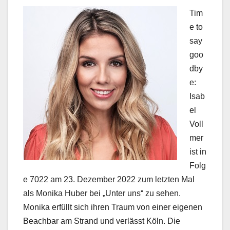
Tim
e to
say
goo
dby
e:
Isab
el
Voll
mer
ist in
Folg
e 7022 am 23. Dezember 2022 zum letzten Mal
als Monika Huber bei „Unter uns“ zu sehen.
Monika erfüllt sich ihren Traum von einer eigenen
Beachbar am Strand und verlässt Köln. Die