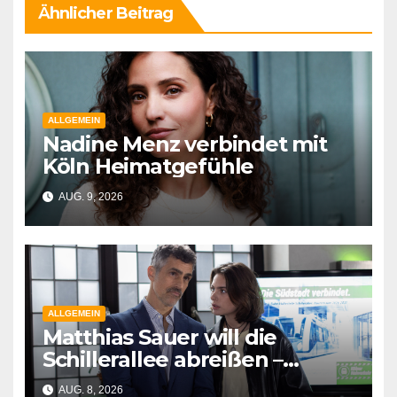
Ähnlicher Beitrag
ALLGEMEIN
Nadine Menz verbindet mit
Köln Heimatgefühle
AUG. 9, 2026
ALLGEMEIN
Matthias Sauer will die
Schillerallee abreißen –
Schauspieler Gabriel Merz
AUG. 8, 2026