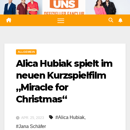
Zum
Inhalt
springen
ALLGEMEIN
Alica Hubiak spielt im
neuen Kurzspielfilm
„Miracle for
Christmas“
#Alica Hubiak
,
APR. 25, 2023
#Jana Schäfer