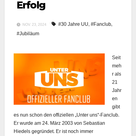
Erfolg
#30 Jahre UU
,
#Fanclub
,
NOV. 23, 2024
#Jubiläum
Seit
meh
r als
21
Jahr
en
gibt
es nun schon den offiziellen „Unter uns“-Fanclub.
Er wurde am 24. März 2003 von Sebastian
Hiedels gegründet. Er ist noch immer