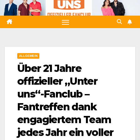
Zum
Inhalt
springen
ALLGEMEIN
Über 21 Jahre
offizieller „Unter
uns“-Fanclub –
Fantreffen dank
engagiertem Team
jedes Jahr ein voller