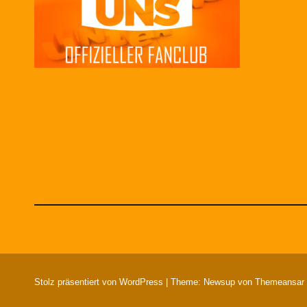
Stolz präsentiert von WordPress
|
Theme: Newsup von
Themeansar