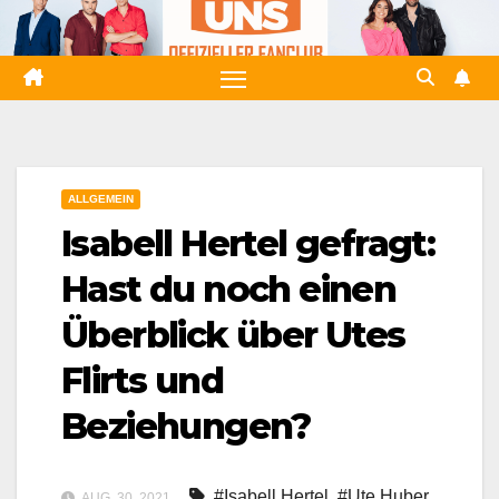
Zum
Inhalt
springen
ALLGEMEIN
Isabell Hertel gefragt:
Hast du noch einen
Überblick über Utes
Flirts und
Beziehungen?
#Isabell Hertel
,
#Ute Huber
AUG. 30, 2021