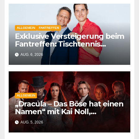
ALLGEMEIN
FANTREFFEN
Exklusive Versteigerung beim
Fantreffen: Tischtennis
spielen mit Jens Hajek und
AUG. 6, 2026
Timothy Boldt für den guten
Zweck
ALLGEMEIN
„Dracula – Das Böse hat einen
Namen“ mit Kai Noll,
Jonathan Elias Weiske und
AUG. 5, 2026
Dustin Semmelrogge