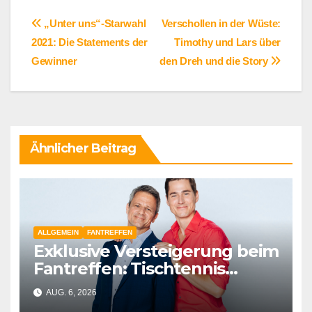
Beitragsnavigation
„Unter uns“-Starwahl
Verschollen in der Wüste:
2021: Die Statements der
Timothy und Lars über
Gewinner
den Dreh und die Story
Ähnlicher Beitrag
ALLGEMEIN
FANTREFFEN
Exklusive Versteigerung beim
Fantreffen: Tischtennis
spielen mit Jens Hajek und
AUG. 6, 2026
Timothy Boldt für den guten