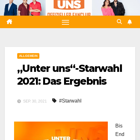
Zum
Inhalt
springen
ALLGEMEIN
„Unter uns“-Starwahl
2021: Das Ergebnis
#Starwahl
SEP. 30, 2021
Bis
End