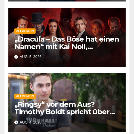
Zweck
ALLGEMEIN
„Dracula – Das Böse hat einen
Namen“ mit Kai Noll,
Jonathan Elias Weiske und
AUG. 5, 2026
Dustin Semmelrogge
ALLGEMEIN
„Ringsy“ vor dem Aus?
Timothy Boldt spricht über
Ringos Gedächtnisverlust
AUG. 4, 2026