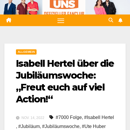
Zum
Inhalt
springen
ALLGEMEIN
Isabell Hertel über die
Jubiläumswoche:
„Freut euch auf viel
Action!“
#7000 Folge
,
#Isabell Hertel
NOV. 14, 2022
,
#Jubiläum
,
#Jubiläumswoche
,
#Ute Huber