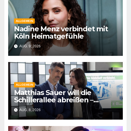
ALLGEMEIN
Nadine Menz verbindet mit
Köln Heimatgefühle
AUG. 9, 2026
ALLGEMEIN
Matthias Sauer will die
Schillerallee abreißen –
Schauspieler Gabriel Merz
AUG. 8, 2026
neu bei „Unter uns“