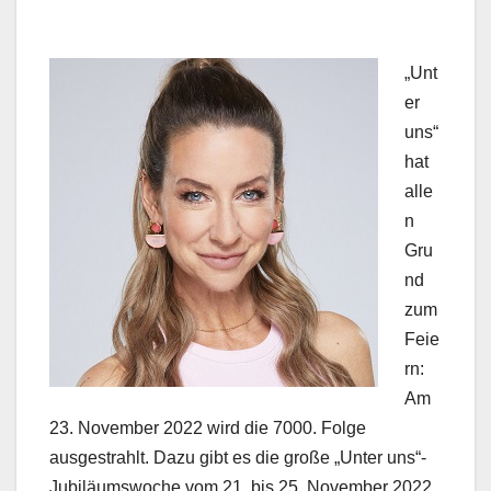
„Unt
er
uns“
hat
alle
n
Gru
nd
zum
Feie
rn:
Am
23. November 2022 wird die 7000. Folge
ausgestrahlt. Dazu gibt es die große „Unter uns“-
Jubiläumswoche vom 21. bis 25. November 2022