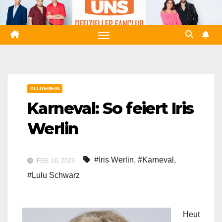
Zum
Inhalt
springen
ALLGEMEIN
Karneval: So feiert Iris
Werlin
#Iris Werlin
,
#Karneval
,
FEB. 16, 2023
#Lulu Schwarz
Heut