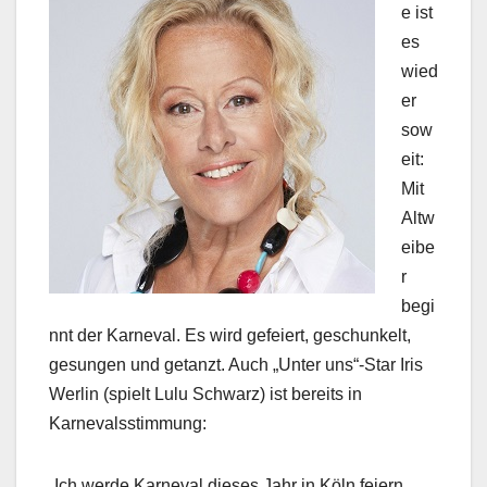
e ist
es
wied
er
sow
eit:
Mit
Altw
eibe
r
begi
nnt der Karneval. Es wird gefeiert, geschunkelt,
gesungen und getanzt. Auch „Unter uns“-Star Iris
Werlin (spielt Lulu Schwarz) ist bereits in
Karnevalsstimmung:
„Ich werde Karneval dieses Jahr in Köln feiern,