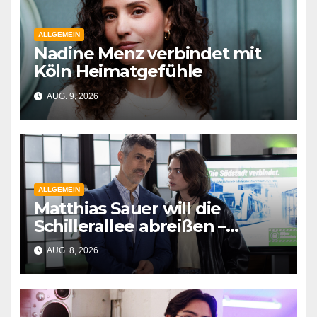
ALLGEMEIN
Nadine Menz verbindet mit
Köln Heimatgefühle
AUG. 9, 2026
ALLGEMEIN
Matthias Sauer will die
Schillerallee abreißen –
Schauspieler Gabriel Merz
AUG. 8, 2026
neu bei „Unter uns“