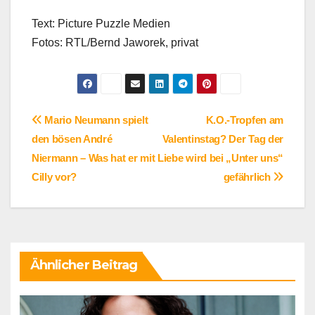
Text: Picture Puzzle Medien
Fotos: RTL/Bernd Jaworek, privat
Beitragsnavigation
Mario Neumann spielt
K.O.-Tropfen am
den bösen André
Valentinstag? Der Tag der
Niermann – Was hat er mit
Liebe wird bei „Unter uns“
Cilly vor?
gefährlich
Ähnlicher Beitrag