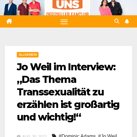
Zum
Inhalt
springen
ALLGEMEIN
Jo Weil im Interview:
„Das Thema
Transsexualität zu
erzählen ist großartig
und wichtig!“
#Dominic Adams
,
#Jo Weil
AUG. 30, 2022