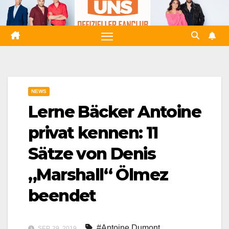
Zum
Inhalt
springen
NEWS
Lerne Bäcker Antoine
privat kennen: 11
Sätze von Denis
„Marshall“ Ölmez
beendet
#Antoine Dumont
,
SEP. 29, 2019