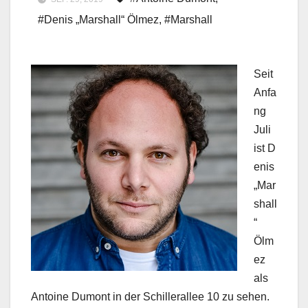
#Denis „Marshall“ Ölmez
,
#Marshall
Seit
Anfa
ng
Juli
ist D
enis
„Mar
shall
“
Ölm
ez
als
Antoine Dumont in der Schillerallee 10 zu sehen.