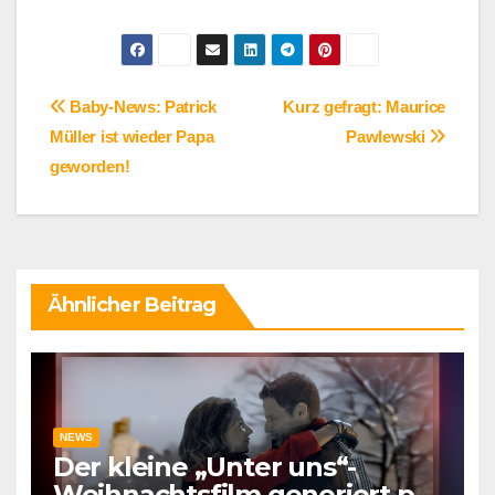
Beitragsnavigation
Baby-News: Patrick
Kurz gefragt: Maurice
Müller ist wieder Papa
Pawlewski
geworden!
Ähnlicher Beitrag
NEWS
Der kleine „Unter uns“-
Weihnachtsfilm generiert per