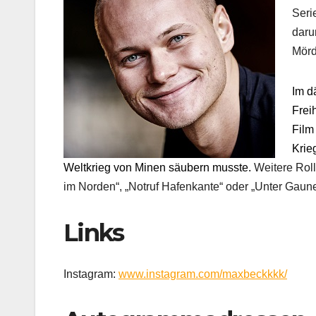
Seri
daru
Mörd
Im d
Frei
Film
Krie
Weltkrieg von Minen säubern musste.
Weitere Roll
im Norden“, „Notruf Hafenkante“ oder „Unter Gaune
Links
Instagram:
www.instagram.com/maxbeckkkk/