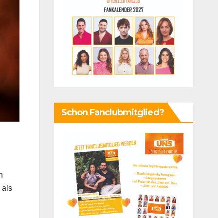
Schon Fanclubmitglied?
n
 als