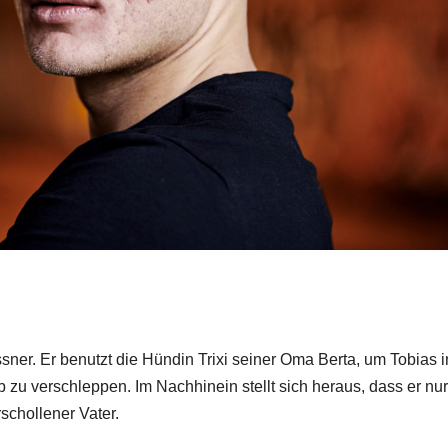
sner. Er benutzt die Hündin Trixi seiner Oma Berta, um Tobias i
 zu verschleppen. Im Nachhinein stellt sich heraus, dass er nur
schollener Vater.