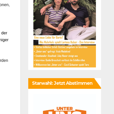
ionen,
 der
higer
orden
Starwahl: Jetzt Abstimmen