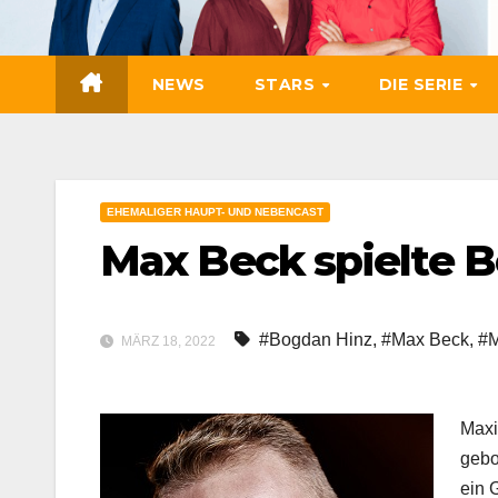
Zum
Inhalt
springen
NEWS
STARS
DIE SERIE
EHEMALIGER HAUPT- UND NEBENCAST
Max Beck spielte 
#Bogdan Hinz
,
#Max Beck
,
#M
MÄRZ 18, 2022
Maxi
gebo
ein 