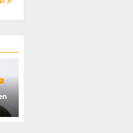
ker
ST
en