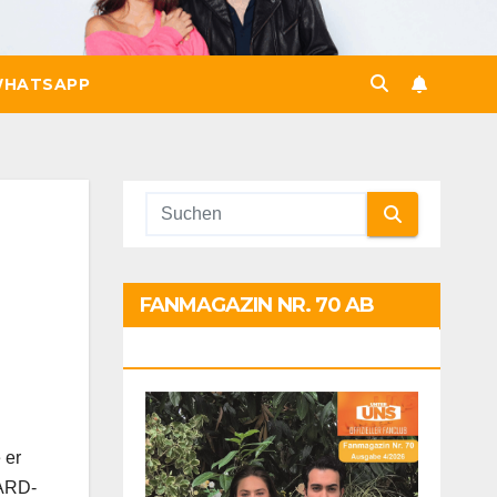
HATSAPP
FANMAGAZIN NR. 70 AB
SOFORT:
 er
 ARD-