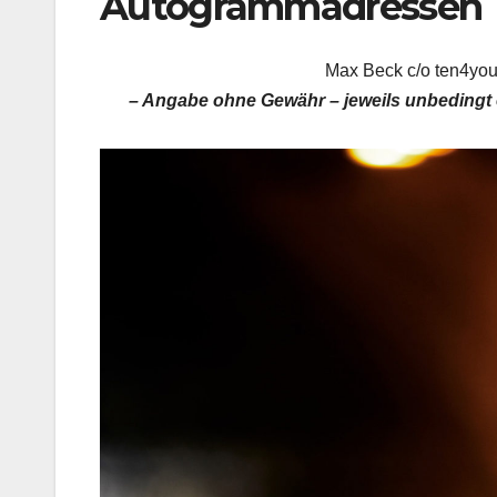
Autogrammadressen
Max Beck c/o ten4you,
– Angabe ohne Gewähr – jeweils unbedingt 