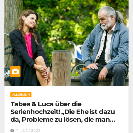
ALLGEMEIN
Tabea & Luca über die
Serienhochzeit! „Die Ehe ist dazu
da, Probleme zu lösen, die man
alleine nicht hätte…“, so Luca
7. JUNI 2022